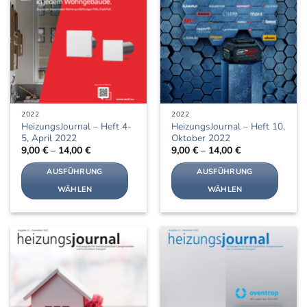
2022
2022
HeizungsJournal – Heft 4-
HeizungsJournal – Heft 10,
5, April 2022
Oktober 2022
9,00
€
–
14,00
€
9,00
€
–
14,00
€
AUSFÜHRUNG
AUSFÜHRUNG
WÄHLEN
WÄHLEN
Dieses
Dieses
Produkt
Produkt
weist
weist
mehrere
mehrere
Varianten
Varianten
auf.
auf.
Die
Die
Optionen
Optionen