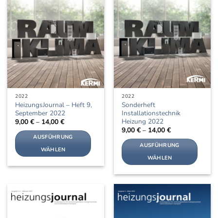
Optionen
Optionen
können
können
auf
auf
der
der
Produktseite
Produktseite
gewählt
gewählt
werden
werden
2022
2022
HeizungsJournal – Heft 9,
Sonderheft
September 2022
Installationstechnik
Heizung 2022
9,00
€
–
14,00
€
9,00
€
–
14,00
€
AUSFÜHRUNG
AUSFÜHRUNG
WÄHLEN
WÄHLEN
Dieses
Dieses
Produkt
Produkt
weist
weist
mehrere
mehrere
Varianten
Varianten
auf.