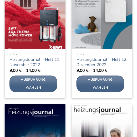
können
können
auf
auf
der
der
Produktseite
Produktseite
gewählt
gewählt
werden
werden
2022
2022
HeizungsJournal – Heft 11,
HeizungsJournal – Heft 12,
November 2022
Dezember 2022
9,00
€
–
14,00
€
9,00
€
–
14,00
€
AUSFÜHRUNG
AUSFÜHRUNG
WÄHLEN
WÄHLEN
Dieses
Dieses
Produkt
Produkt
weist
weist
mehrere
mehrere
Varianten
Varianten
auf.
auf.
Die
Die