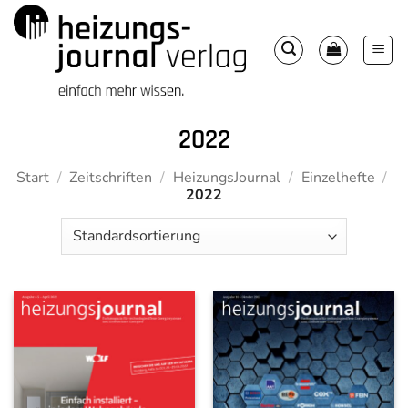
Zum
Inhalt
springen
2022
Start
/
Zeitschriften
/
HeizungsJournal
/
Einzelhefte
/
2022