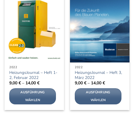
auf.
Die
Die
Optionen
Optionen
können
können
auf
auf
der
der
Produktseite
Produktseite
gewählt
gewählt
werden
werden
2022
2022
HeizungsJournal – Heft 1-
HeizungsJournal – Heft 3,
2, Februar 2022
März 2022
9,00
€
–
14,00
€
9,00
€
–
14,00
€
AUSFÜHRUNG
AUSFÜHRUNG
WÄHLEN
WÄHLEN
Dieses
Dieses
Produkt
Produkt
weist
weist
mehrere
mehrere
Varianten
Varianten