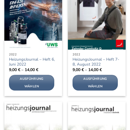
Optionen
Optionen
können
können
auf
auf
der
der
Produktseite
Produktseite
gewählt
gewählt
werden
werden
2022
2022
HeizungsJournal – Heft 6,
HeizungsJournal – Heft 7-
Juni 2022
8, August 2022
9,00
€
–
14,00
€
9,00
€
–
14,00
€
AUSFÜHRUNG
AUSFÜHRUNG
WÄHLEN
WÄHLEN
Dieses
Dieses
Produkt
Produkt
weist
weist
mehrere
mehrere
Varianten
Varianten
auf.
auf.
Die
Die