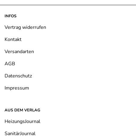
auf.
auf.
Die
Die
INFOS
Optionen
Optionen
können
können
Vertrag widerrufen
auf
auf
der
der
Kontakt
Produktseite
Produktseite
gewählt
gewählt
Versandarten
werden
werden
AGB
Datenschutz
Impressum
AUS DEM VERLAG
HeizungsJournal
SanitärJournal