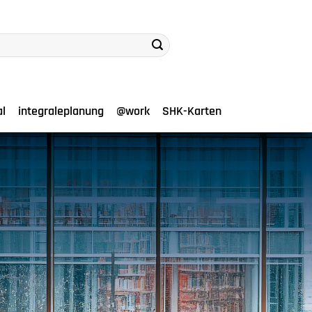
al
integraleplanung
@work
SHK-Karten