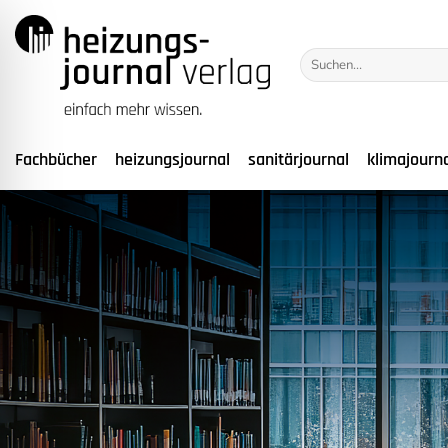
Zum
Inhalt
Suchen
springen
nach:
Fachbücher
heizungsjournal
sanitärjournal
klimajourn