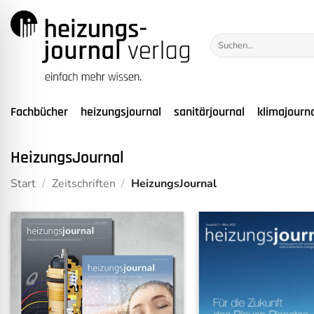
Zum
Inhalt
Suchen
springen
nach:
Fachbücher
heizungsjournal
sanitärjournal
klimajourn
HeizungsJournal
Start
/
Zeitschriften
/
HeizungsJournal