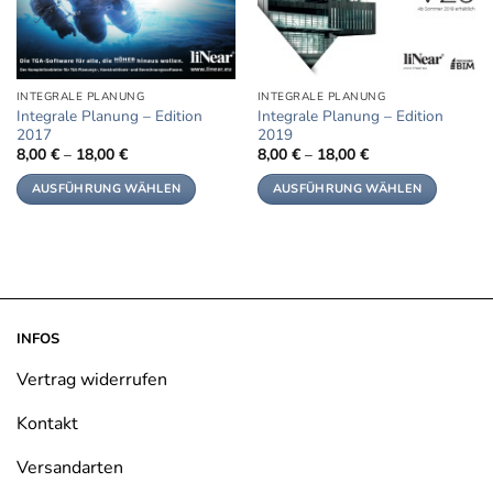
INTEGRALE PLANUNG
INTEGRALE PLANUNG
Integrale Planung – Edition
Integrale Planung – Edition
2017
2019
8,00
€
–
18,00
€
8,00
€
–
18,00
€
AUSFÜHRUNG WÄHLEN
AUSFÜHRUNG WÄHLEN
Dieses
Dieses
Produkt
Produkt
weist
weist
mehrere
mehrere
Varianten
Varianten
auf.
auf.
INFOS
Die
Die
Optionen
Optionen
Vertrag widerrufen
können
können
Kontakt
auf
auf
der
der
Versandarten
Produktseite
Produktseite
gewählt
gewählt