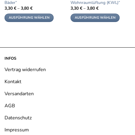
Bäder“
Wohnraumlüftung (KWL)“
3,30
€
–
3,80
€
3,30
€
–
3,80
€
AUSFÜHRUNG WÄHLEN
AUSFÜHRUNG WÄHLEN
Dieses
Dieses
Produkt
Produkt
weist
weist
mehrere
mehrere
Varianten
Varianten
auf.
auf.
INFOS
Die
Die
Optionen
Optionen
Vertrag widerrufen
können
können
Kontakt
auf
auf
der
der
Versandarten
Produktseite
Produktseite
gewählt
gewählt
AGB
werden
werden
Datenschutz
Impressum