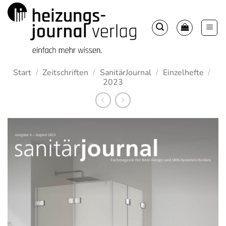
Zum
Inhalt
springen
Start
/
Zeitschriften
/
SanitärJournal
/
Einzelhefte
/
2023