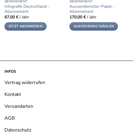
ABONNEMENT
ABONNEMENT
Infografik Deutschland –
Aussendienstler-Paket –
Abonnement
Abonnement
67,00
€
/ Jahr
170,00
€
/ Jahr
JETZT ABONNIEREN
AUSFÜHRUNG WÄHLEN
Dieses
Produkt
weist
mehrere
Varianten
auf.
Die
INFOS
Optionen
Vertrag widerrufen
können
auf
Kontakt
der
Produktseite
Versandarten
gewählt
werden
AGB
Datenschutz