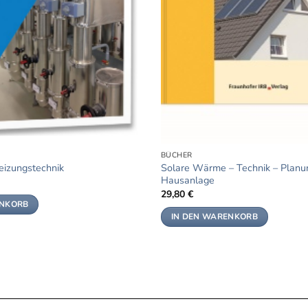
BÜCHER
Solare Wärme – Technik – Planu
eizungstechnik
Hausanlage
29,80
€
ENKORB
IN DEN WARENKORB