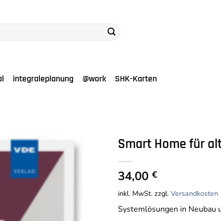
al
integraleplanung
@work
SHK-Karten
Smart Home für al
Auf die
34,00
Wunschliste
€
inkl. MwSt.
zzgl.
Versandkosten
Systemlösungen in Neubau 