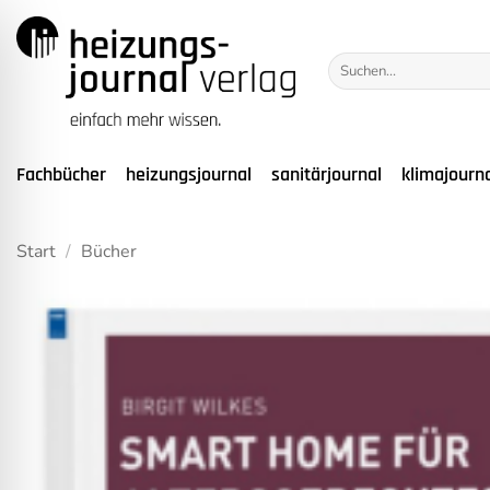
Zum
Inhalt
Suchen
springen
nach:
Fachbücher
heizungsjournal
sanitärjournal
klimajourn
Start
/
Bücher