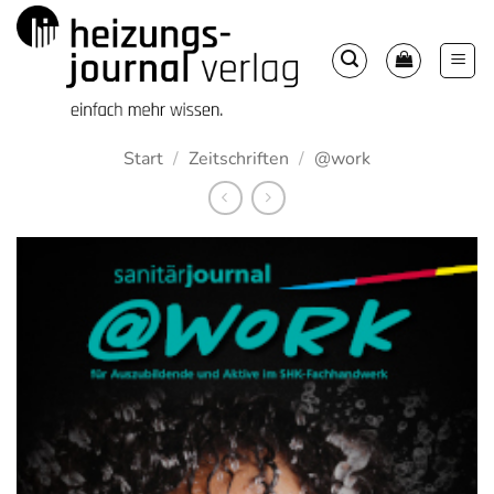
Zum
Inhalt
springen
Start
/
Zeitschriften
/
@work