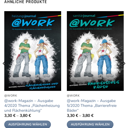
ÄHNLICHE PRODUKTE
@WORK
@WORK
@work-Magazin – Ausgabe
@work-Magazin – Ausgabe
4/2020 Thema „Flächenheizung
5/2020 Thema „Barrierefreie
und Flächenkühlung“
Bäder“
3,30
€
–
3,80
€
3,30
€
–
3,80
€
AUSFÜHRUNG WÄHLEN
AUSFÜHRUNG WÄHLEN