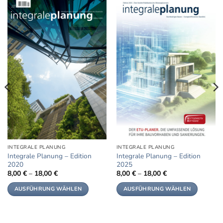
INTEGRALE PLANUNG
INTEGRALE PLANUNG
Integrale Planung – Edition
Integrale Planung – Edition
2020
2025
8,00
€
–
18,00
€
8,00
€
–
18,00
€
AUSFÜHRUNG WÄHLEN
AUSFÜHRUNG WÄHLEN
Dieses
Dieses
Produkt
Produkt
weist
weist