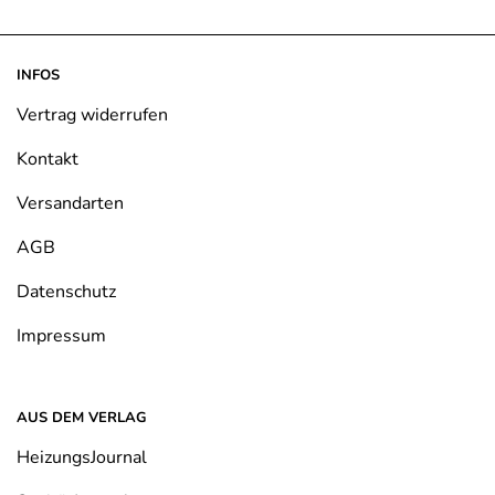
mehrere
mehrere
Varianten
Varianten
auf.
auf.
INFOS
Die
Die
Optionen
Optionen
Vertrag widerrufen
können
können
Kontakt
auf
auf
der
der
Versandarten
Produktseite
Produktseite
gewählt
gewählt
AGB
werden
werden
Datenschutz
Impressum
AUS DEM VERLAG
HeizungsJournal